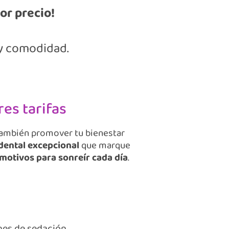
or precio!
 y comodidad.
es tarifas
 también promover tu bienestar
 dental excepcional
que marque
motivos para sonreír cada día
.
nes de sedación.