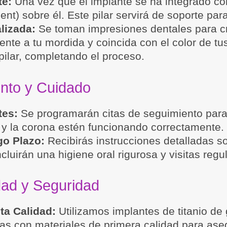
te:
Una vez que el implante se ha integrado co
ent) sobre él. Este pilar servirá de soporte par
lizada:
Se toman impresiones dentales para c
ente a tu mordida y coincida con el color de tu
 pilar, completando el proceso.
nto y Cuidado
tes:
Se programarán citas de seguimiento para
ar y la corona estén funcionando correctamente.
go Plazo:
Recibirás instrucciones detalladas s
cluirán una higiene oral rigurosa y visitas regul
dad y Seguridad
ta Calidad:
Utilizamos implantes de titanio de
as con materiales de primera calidad para aseg