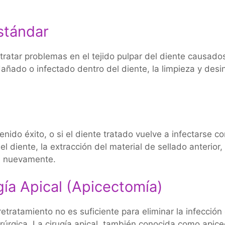
stándar
ratar problemas en el tejido pulpar del diente causado
añado o infectado dentro del diente, la limpieza y desinf
ido éxito, o si el diente tratado vuelve a infectarse c
l diente, la extracción del material de sellado anterior,
te nuevamente.
gía Apical (Apicectomía)
ratamiento no es suficiente para eliminar la infección 
irúrgica. La cirugía apical, también conocida como apice